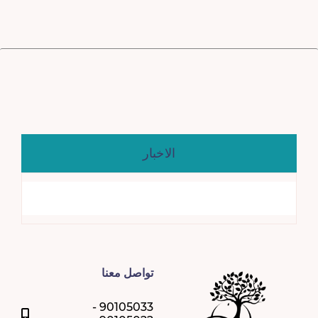
علاجات الليزر
الهايدرافيشل
الأمراض الجلدية والعناية بالبشرة
الاخبار
أمراض النساء والتوليد
علاج الاسنان
الاطباء
تواصل معنا
90105033 -