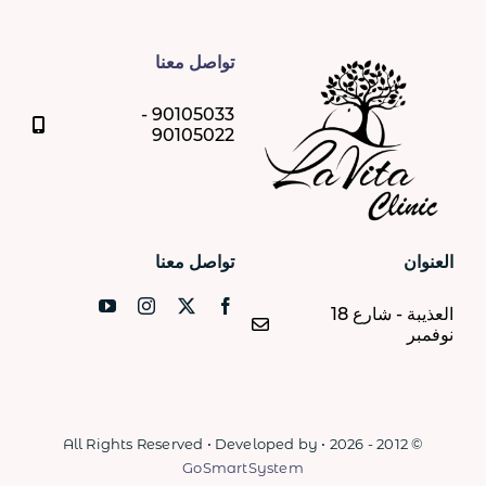
تواصل معنا
90105033 -
90105022
العنوان
تواصل معنا
اﻟﻌﺬﻳﺒﺔ - ﺷﺎرع 18
ﻧﻮﻓﻤﺒﺮ
© 2012 - 2026 • All Rights Reserved • Developed by
GoSmartSystem