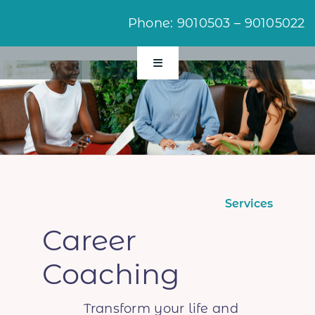
Ski
Phone: 9010503 – 90105022
t
conten
Toggle
Navigation
الرئيسية
اخبار ومقالات
Services
زراعة الشعر
Career
العلاج النفسي
Coaching
الطب التجميلي
Transform your life and