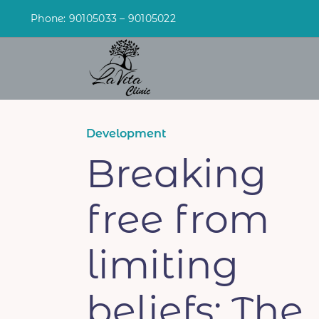
Skip
Phone: 90105033 – 90105022
to
content
Development
Breaking
free from
limiting
beliefs: The