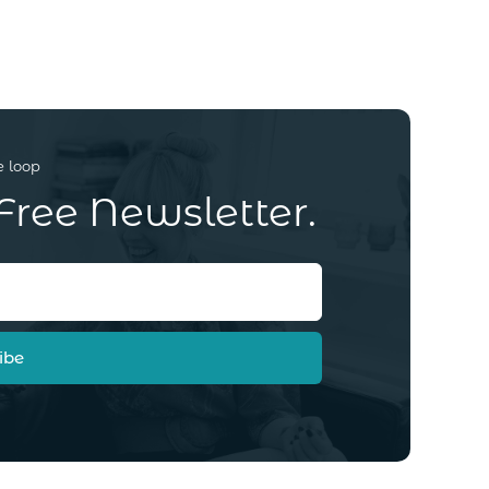
e loop
Free Newsletter.
ibe