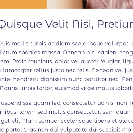
Quisque Velit Nisi, Preti
Duis mollis turpis ac diam scelerisque volutpat. S
dictum sodales massa. Aenean nisl sapien, congue
sem. Proin faucibus, dolor vel auctor feugiat,
lig
ullamcorper tellus justo nec felis. Aenean vel j
ante, hendrerit dignissim nunc porttitor nec. Aen
Mauris turpis tortor, euismod vitae mattis loborti
Suspendisse quam leo, consectetur ac nisi non, 
finibus, lorem sed mollis consectetur, sem quam
eget elit. Nam semper scelerisque libero et pla
ac porta. Cras non dui vulputate dui suscipit r